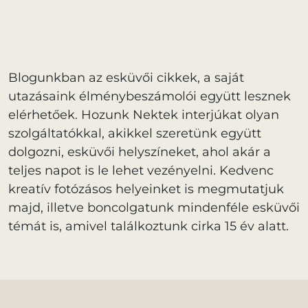
Blogunkban az esküvői cikkek, a saját
utazásaink élménybeszámolói együtt lesznek
elérhetőek. Hozunk Nektek interjúkat olyan
szolgáltatókkal, akikkel szeretünk együtt
dolgozni, esküvői helyszíneket, ahol akár a
teljes napot is le lehet vezényelni. Kedvenc
kreatív fotózásos helyeinket is megmutatjuk
majd, illetve boncolgatunk mindenféle esküvői
témát is, amivel találkoztunk cirka 15 év alatt.