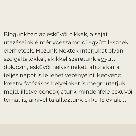
Blogunkban az esküvői cikkek, a saját
utazásaink élménybeszámolói együtt lesznek
elérhetőek. Hozunk Nektek interjúkat olyan
szolgáltatókkal, akikkel szeretünk együtt
dolgozni, esküvői helyszíneket, ahol akár a
teljes napot is le lehet vezényelni. Kedvenc
kreatív fotózásos helyeinket is megmutatjuk
majd, illetve boncolgatunk mindenféle esküvői
témát is, amivel találkoztunk cirka 15 év alatt.