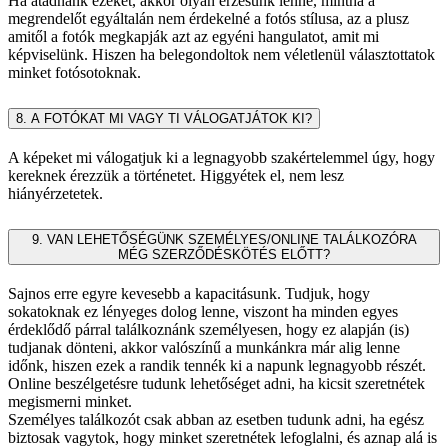
Ha átadnánk ezeket, akkor olyan érzésünk lenne, mintha a
megrendelőt egyáltalán nem érdekelné a fotós stílusa, az a plusz
amitől a fotók megkapják azt az egyéni hangulatot, amit mi
képviselünk. Hiszen ha belegondoltok nem véletlenül választottatok
minket fotósotoknak.
8. A FOTÓKAT MI VAGY TI VÁLOGATJÁTOK KI?
A képeket mi válogatjuk ki a legnagyobb szakértelemmel úgy, hogy
kereknek érezzük a történetet. Higgyétek el, nem lesz
hiányérzetetek.
9. VAN LEHETŐSÉGÜNK SZEMÉLYES/ONLINE TALÁLKOZÓRA
MÉG SZERZŐDÉSKÖTÉS ELŐTT?
Sajnos erre egyre kevesebb a kapacitásunk. Tudjuk, hogy
sokatoknak ez lényeges dolog lenne, viszont ha minden egyes
érdeklődő párral találkoznánk személyesen, hogy ez alapján (is)
tudjanak dönteni, akkor valószínű a munkánkra már alig lenne
időnk, hiszen ezek a randik tennék ki a napunk legnagyobb részét.
Online beszélgetésre tudunk lehetőséget adni, ha kicsit szeretnétek
megismerni minket.
Személyes találkozót csak abban az esetben tudunk adni, ha egész
biztosak vagytok, hogy minket szeretnétek lefoglalni, és aznap alá is