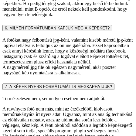
képekhez. Ha pedig tényleg szakad, akkor egy belső térbe tudunk
menekülni, mint B opció, de erről nektek kell gondoskodni, hogy
legyen ilyen lehetőségünk.
6. MILYEN FORMÁTUMBAN KAPJUK MEG A KÉPEKET?
A fotókat nagy felbontású jpg-ként, valamint kisebb méretű jpg-ként
logóval ellátva is feltöltjük az online galériába. Ezzel kapcsolatban
csak annyi kérésünk lenne, hogy a közösségi médiára (facebook,
instagram) csak és kizárólag a logóval ellátott képeket töltsétek fel,
természetesnem plusz effekt használata nélkül.
A nagyméretű jpg file-ok egészen nagyméretű, akár poszter
nagyságú kép nyomtatásra is alkalmasak.
7. A KÉPEK NYERS FORMÁTUMÁT IS MEGKAPHATJUK?
Természetesen nem, semmilyen esetben nem adjuk át.
A raw/nyers fotó nem más, mint az érzékelőből kiolvasott,
memóriakártyára írt nyers adat. Ugyanaz, mint az analóg technikánál
az előhívatlan negatív, azaz az utómunka során lesz belőle a
végleges, kész kép. A fenti okokból adódóan a legtöbb képnézegető
kezelni sem tudja, speciális program, plugin szükséges hozzá.