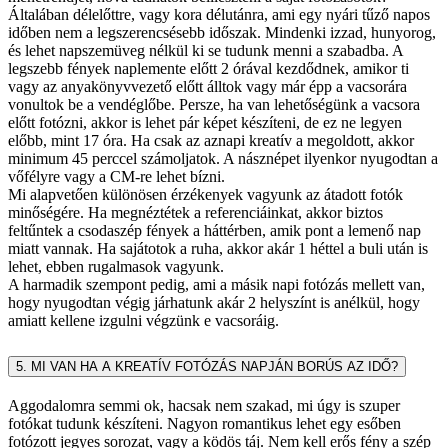
Általában délelőttre, vagy kora délutánra, ami egy nyári tűző napos
időben nem a legszerencsésebb időszak. Mindenki izzad, hunyorog,
és lehet napszemüveg nélkül ki se tudunk menni a szabadba. A
legszebb fények naplemente előtt 2 órával kezdődnek, amikor ti
vagy az anyakönyvvezető előtt álltok vagy már épp a vacsorára
vonultok be a vendéglőbe. Persze, ha van lehetőségünk a vacsora
előtt fotózni, akkor is lehet pár képet készíteni, de ez ne legyen
előbb, mint 17 óra. Ha csak az aznapi kreatív a megoldott, akkor
minimum 45 perccel számoljatok. A násznépet ilyenkor nyugodtan a
vőfélyre vagy a CM-re lehet bízni.
Mi alapvetően különösen érzékenyek vagyunk az átadott fotók
minőségére. Ha megnéztétek a referenciáinkat, akkor biztos
feltűntek a csodaszép fények a háttérben, amik pont a lemenő nap
miatt vannak. Ha sajátotok a ruha, akkor akár 1 héttel a buli után is
lehet, ebben rugalmasok vagyunk.
A harmadik szempont pedig, ami a másik napi fotózás mellett van,
hogy nyugodtan végig járhatunk akár 2 helyszínt is anélkül, hogy
amiatt kellene izgulni végzünk e vacsoráig.
5. MI VAN HA A KREATÍV FOTÓZÁS NAPJÁN BORÚS AZ IDŐ?
Aggodalomra semmi ok, hacsak nem szakad, mi úgy is szuper
fotókat tudunk készíteni. Nagyon romantikus lehet egy esőben
fotózott jegyes sorozat, vagy a ködös táj. Nem kell erős fény a szép