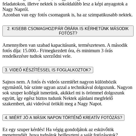
feladatokon, illetve nektek is sokoldalúbb lesz a képi anyagotok a
Nagy Napról.
Azonban van egy fotós csomagunk is, ha az szimpatikusabb nektek.
2. KISEBB CSOMAGHOZ/PÁR ÓRÁRA IS KÉRHETÜNK MÁSODIK
FOTÓST?
Amennyiben van szabad kapacitásunk, természetesen. A második
fotós díja: 15.000.- Ft/megkezdett óra, és minimum 3 órás
rendelkezésre tudtok szerződni vele.
3. VIDEÓ KÉSZÍTÉSSEL IS FOGLALKOZTOK?
Sajnos nem. A fotós és videós szemlélet nagyon különbözik
egymástól, bár szinte ugyan azzal a technikával dolgozunk. Nagyon
sok szuper kollégát ismerünk, akikkel mi is örömmel dolgozunk
együtt, így egész biztos tudunk Nektek ajánlani megfelelő
szakembert, aki videóval örökíti meg a Nagy Napot.
4. MIÉRT JÓ A MÁSIK NAPON TÖRTÉNŐ KREATÍV FOTÓZÁS?
Ez egy szuper kérdés! Ha végig gondoljátok az esküvőtök
menetrendjét, hova tudnátok beilleszteni a saját fotózásotok?