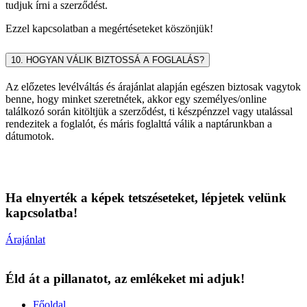
tudjuk írni a szerződést.
Ezzel kapcsolatban a megértéseteket köszönjük!
10. HOGYAN VÁLIK BIZTOSSÁ A FOGLALÁS?
Az előzetes levélváltás és árajánlat alapján egészen biztosak vagytok
benne, hogy minket szeretnétek, akkor egy személyes/online
találkozó során kitöltjük a szerződést, ti készpénzzel vagy utalással
rendezitek a foglalót, és máris foglalttá válik a naptárunkban a
dátumotok.
Ha elnyerték a képek tetszéseteket
, lépjetek velünk
kapcsolatba!
Árajánlat
Éld át a pillanatot, az emlékeket mi adjuk!
Főoldal