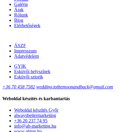
Galéria
Árak
Rólunk
Blog
Elérhetőségek
ÁSZF
Impresszum
Adatvédelem
GYIK
Esküvői helyszínek
Esküvői sztorik
+36 70 458 7582
wedding.tothemoonandback@gmail.com
Weboldal készítés és karbantartás
Weboldal készítés Győr
alwaysbettermarketing
+36 20 237 74 95
info@ab-marketing.hu
www.abmg.hu