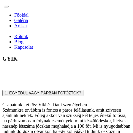
Főoldal
Galéria
Árlista
Rólunk
Blog
Kapcsolat
GYIK
1. EGYEDÜL VAGY PÁRBAN FOTÓZTOK?
Csapatunk két fős: Viki és Dani személyében.
Számunkra továbbra is fontos a páros felállásunk, amit szívesen
ajánlunk nektek. Főleg akkor van szükség két teljes értékű fotósra,
ha párhuzamosan folynak események, mint készülődéskor, illetve a
násznép létszáma jócskán meghaladja a 100 főt. Mi is nyugodtabban
tudunk dolgozni olyankor, ha egy kollégával tudunk osztozni a