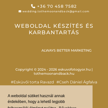
+36 70 458 7582
wedding.tothemoonandback@gmail.com
WEBOLDAL KÉSZÍTÉS ÉS
KARBANTARTÁS
ALWAYS BETTER MARKETING
Copyright © 2024 - 2026 eskuvofotogyor.hu |
tothemoonandback.hu
#Esküvői torta Ravazd
#Cseh Dániel Ágfalva
#Esküvői videó Tata
#Ceremónia mester Pápa
A weboldal sütiket használ annak
#Esküvő fotó Kőszeg
érdekében, hogy a lehető legjobb
#Polgári szertartás Fertőszéplak