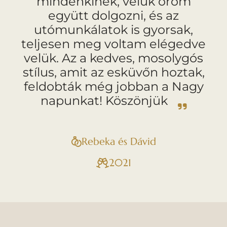
mindenkinek, velük öröm
együtt dolgozni, és az
utómunkálatok is gyorsak,
teljesen meg voltam elégedve
velük. Az a kedves, mosolygós
stílus, amit az esküvőn hoztak,
feldobták még jobban a Nagy
napunkat! Köszönjük
Rebeka és Dávid
2021