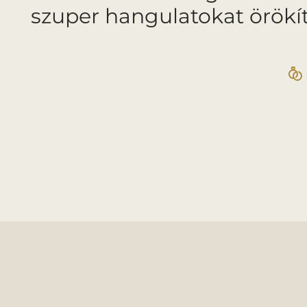
szuper hangulatokat örökí