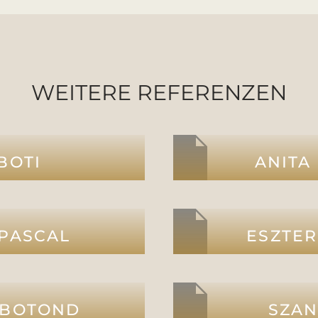
WEITERE REFERENZEN
 BOTI
ANITA
 PASCAL
ESZTER
 BOTOND
SZAN