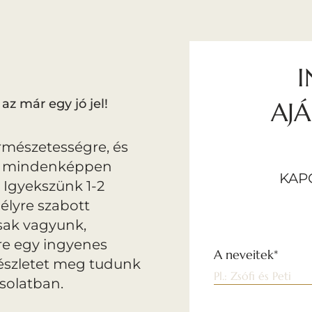
I
az már egy jó jel!
AJ
rmészetességre, és
kkor mindenképpen
KAP
. Igyekszünk 1-2
élyre szabott
usak vagyunk,
re egy ingyenes
A neveitek*
részletet meg tudunk
solatban.