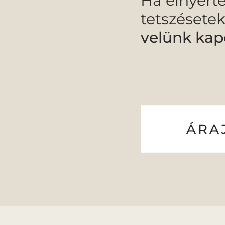
Ha elnyert
tetszésetek
velünk kap
ÁRA