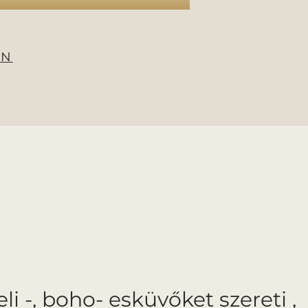
EN
i -, boho- esküvőket szereti ,