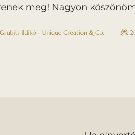
tenek meg! Nagyon köszönöm 
Grubits Ildikó - Unique Creation & Co.
2