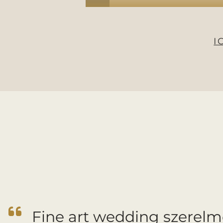
I
Fine art wedding szerelme