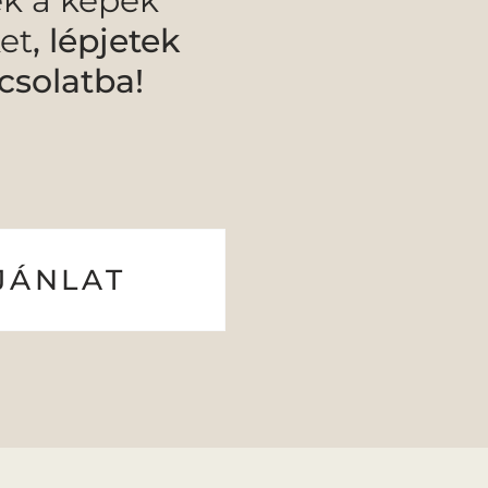
ék a képek
et
, lépjetek
csolatba!
JÁNLAT