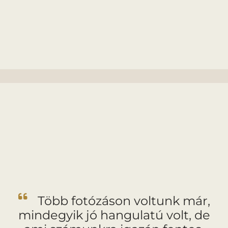
Több fotózáson voltunk már,
mindegyik jó hangulatú volt, de