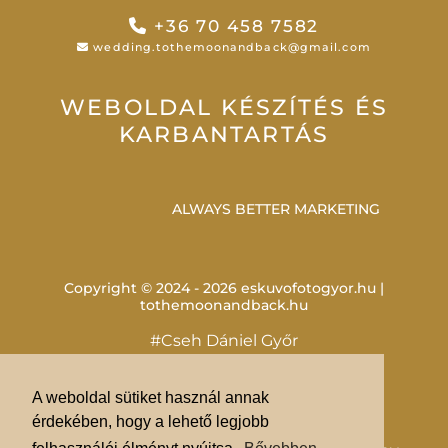
+36 70 458 7582
wedding.tothemoonandback@gmail.com
WEBOLDAL KÉSZÍTÉS ÉS
KARBANTARTÁS
ALWAYS BETTER MARKETING
Copyright © 2024 - 2026 eskuvofotogyor.hu |
tothemoonandback.hu
#Cseh Dániel Győr
#Vintage esküvő Mosonmagyaróvár
#Esküvői fotós Pannonhalma
A weboldal sütiket használ annak
#Templomi szertartás Kristály Étterem
érdekében, hogy a lehető legjobb
#Tortavágás Esztergom